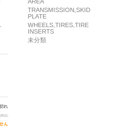
AREA
TRANSMISSION,SKID
PLATE
WHEELS,TIRES,TIRE
)、
INSERTS
未分類
り切れ
(税込)
せん