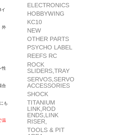
ELECTRONICS
3イ
HOBBYWING
KC10
、外
NEW
OTHER PARTS
PSYCHO LABEL
REEFS RC
ROCK
ン性
SLIDERS,TRAY
SERVOS,SERVO
ACCESSORIES
場合
SHOCK
TITANIUM
ヤにも
LINK,ROD
ENDS,LINK
で温
RISER,
。
TOOLS & PIT