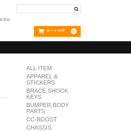
員登録
カートの中
0
ALL ITEM
APPAREL &
STICKERS
BRACE,SHOCK
KEYS
BUMPER,BODY
PARTS
CC-BOOST
CHASSIS