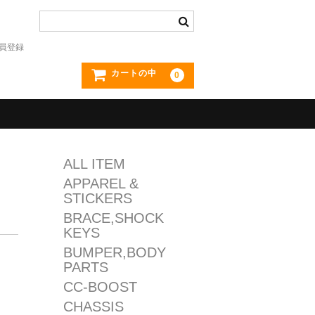
員登録
カートの中
0
ALL ITEM
APPAREL &
STICKERS
BRACE,SHOCK
KEYS
BUMPER,BODY
PARTS
CC-BOOST
CHASSIS