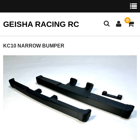
0
GEISHA RACING RC
HOME
KC10 NARROW BUMPER
SHOP
CART
EVENTS
COMP RULES
Shopping Help
Contact Us