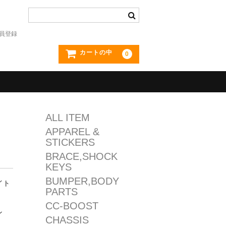
員登録
カートの中
0
ALL ITEM
APPAREL &
STICKERS
BRACE,SHOCK
KEYS
BUMPER,BODY
イト
PARTS
CC-BOOST
ン
CHASSIS