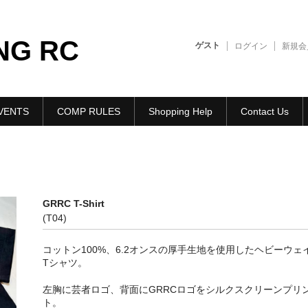
NG RC
ゲスト
ログイン
新規会
VENTS
COMP RULES
Shopping Help
Contact Us
GRRC T-Shirt
(T04)
コットン100%、6.2オンスの厚手生地を使用したヘビーウェ
Tシャツ。
左胸に芸者ロゴ、背面にGRRCロゴをシルクスクリーンプリ
ト。