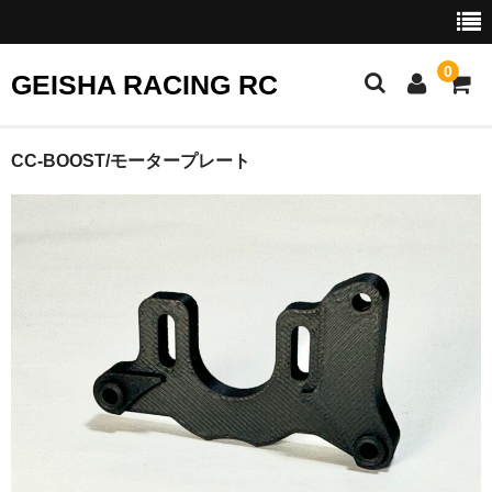
0
GEISHA RACING RC
HOME
CC-BOOST/モータープレート
SHOP
CART
EVENTS
COMP RULES
Shopping Help
Contact Us