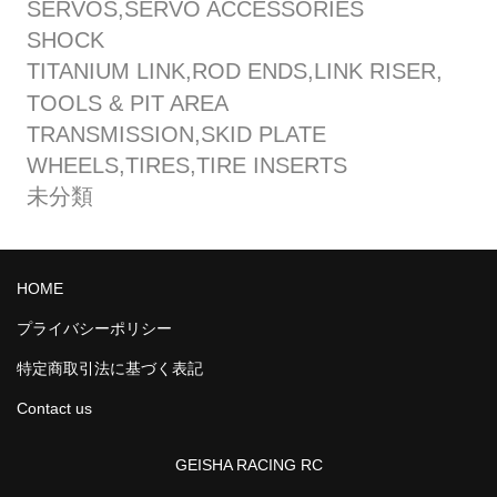
SERVOS,SERVO ACCESSORIES
SHOCK
TITANIUM LINK,ROD ENDS,LINK RISER,
TOOLS & PIT AREA
TRANSMISSION,SKID PLATE
WHEELS,TIRES,TIRE INSERTS
未分類
HOME
プライバシーポリシー
特定商取引法に基づく表記
Contact us
GEISHA RACING RC