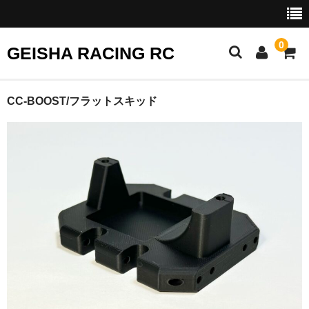
0
GEISHA RACING RC
HOME
CC-BOOST/フラットスキッド
SHOP
CART
EVENTS
COMP RULES
Shopping Help
Contact Us