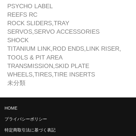
PSYCHO LABEL
REEFS RC
ROCK SLIDERS,TRAY
SERVOS,SERVO ACCESSORIES
SHOCK
TITANIUM LINK,ROD ENDS,LINK RISER,
TOOLS & PIT AREA
TRANSMISSION,SKID PLATE
WHEELS,TIRES,TIRE INSERTS
未分類
HOME
プライバシーポリシー
特定商取引法に基づく表記